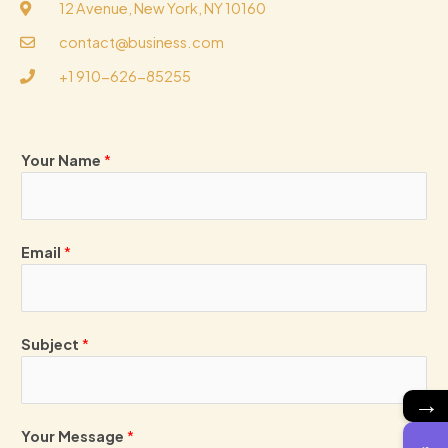
12 Avenue, New York, NY 10160
contact@business.com
+1 910-626-85255
Your Name
*
Email
*
Subject
*
→
Your Message
*