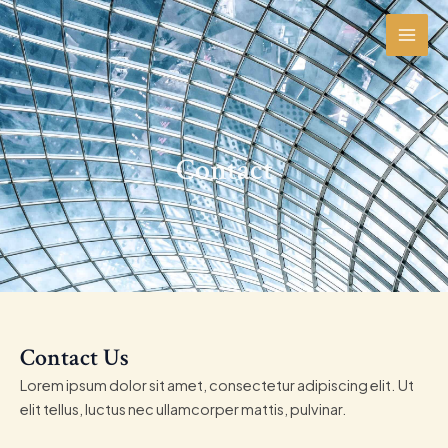
Skip
MAI
to
MEN
content
Contact
Contact Us
Lorem ipsum dolor sit amet, consectetur adipiscing elit. Ut
elit tellus, luctus nec ullamcorper mattis, pulvinar.